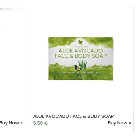
ALOE AVOCADO FACE & BODY SOAP
ALOE EVER
Buy Now
6.56
€
7.38
€