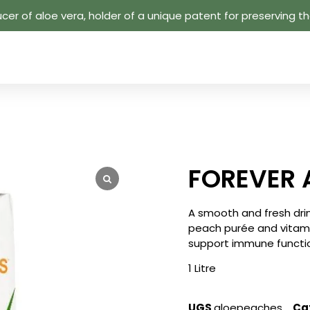
cer of aloe vera, holder of a unique patent for preserving the
FOREVER 
A smooth and fresh dri
peach purée and vitamin 
support immune functio
1 Litre
UGS
aloepeaches
Ca