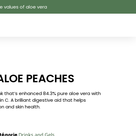
 values ​​of aloe vera
ALOE PEACHES
nk that’s enhanced 84.3% pure aloe vera with
C. A brilliant digestive aid that helps
n and skin health.
Drinks and Gels
tégorie