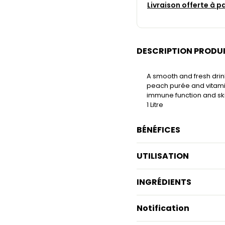
Livraison offerte à p
DESCRIPTION PRODU
A smooth and fresh drin
peach purée and vitamin 
immune function and ski
1 Litre
BÉNÉFICES
UTILISATION
INGRÉDIENTS
Notification