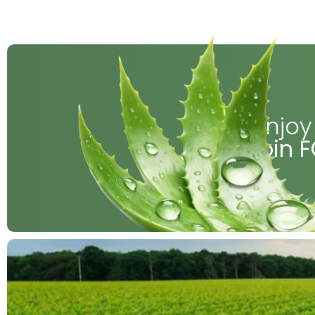
Enjoy
join 