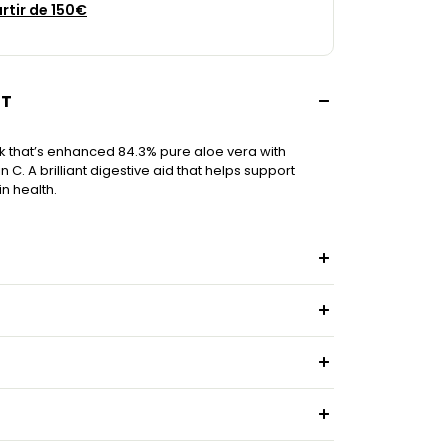
artir de 150€
IT
k that’s enhanced 84.3% pure aloe vera with
C. A brilliant digestive aid that helps support
n health.