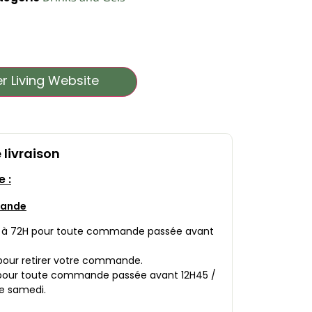
r Living Website
 livraison
e :
mande
8H à 72H pour toute commande passée avant
 pour retirer votre commande.
1 pour toute commande passée avant 12H45 /
le samedi.