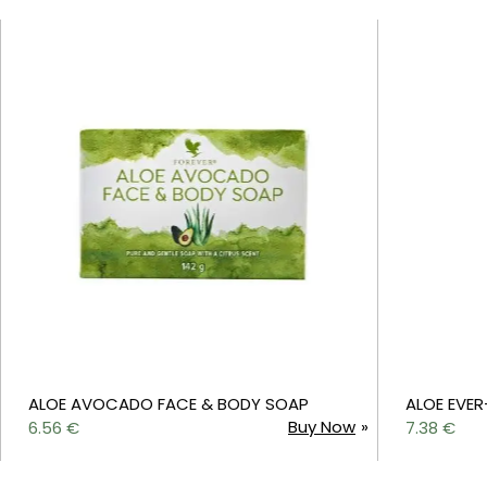
ALOE AVOCADO FACE & BODY SOAP
ALOE EVER
Buy Now
6.56
€
7.38
€