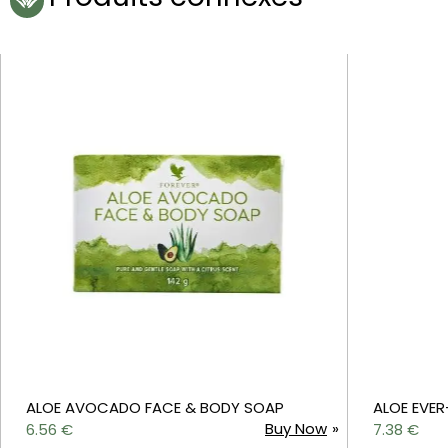
ALOE AVOCADO FACE & BODY SOAP
ALOE EVER
Buy Now
6.56
€
7.38
€